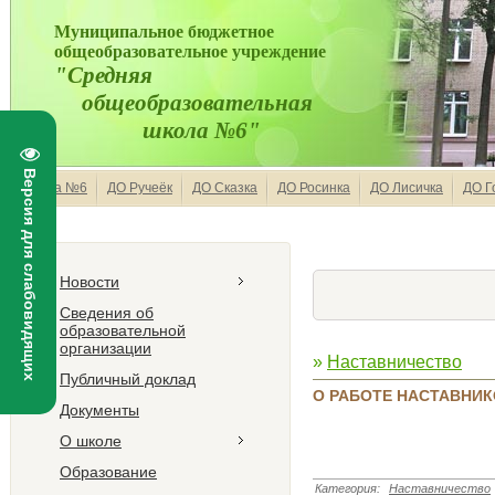
Муниципальное бюджетное
общеобразовательное учреждение
"Средняя
общеобразовательная
школа №6"
Версия для слабовидящих
Школа №6
ДО Ручеёк
ДО Сказка
ДО Росинка
ДО Лисичка
ДО Г
Новости
Сведения об
образовательной
организации
»
Наставничество
Публичный доклад
О РАБОТЕ НАСТАВНИКО
Документы
О школе
Образование
Категория
:
Наставничество