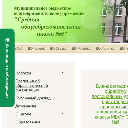
Муниципальное бюджетное
общеобразовательное учреждение
"Средняя
общеобразовательная
школа №6"
Версия для слабовидящих
Школа №6
ДО Ручеёк
ДО Сказка
ДО Росинка
ДО Лисичка
ДО Г
Новости
Сведения об
образовательной
Бланк согласи
организации
обработку
персональных д
Публичный доклад
при отборе 
Документы
профильные
предпрофиль
О школе
классы МБОУ
Образование
№6