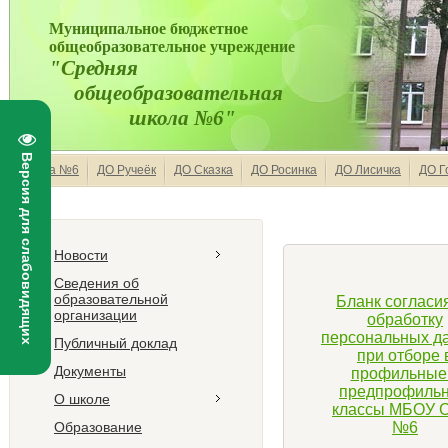
Муниципальное бюджетное
общеобразовательное учреждение
"Средняя
общеобразовательная
школа №6"
Версия для слабовидящих
Школа №6
ДО Ручеёк
ДО Сказка
ДО Росинка
ДО Лисичка
ДО Г
Новости
Сведения об
образовательной
Бланк согласи
организации
обработку
персональных д
Публичный доклад
при отборе 
Документы
профильные
предпрофиль
О школе
классы МБОУ
Образование
№6