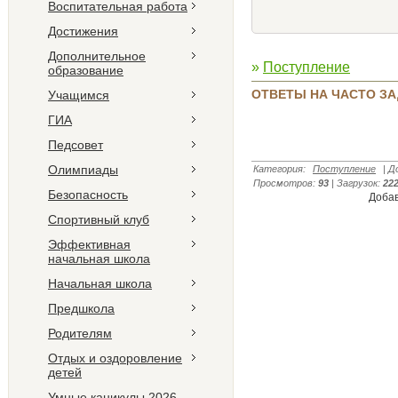
Воспитательная работа
Достижения
Дополнительное
»
Поступление
образование
ОТВЕТЫ НА ЧАСТО З
Учащимся
ГИА
Педсовет
Олимпиады
Категория
:
Поступление
|
Д
Просмотров
:
93
|
Загрузок
:
22
Безопасность
Добав
Спортивный клуб
Эффективная
начальная школа
Начальная школа
Предшкола
Родителям
Отдых и оздоровление
детей
Умные каникулы 2026