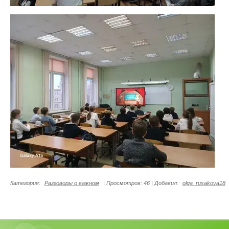
Категория
:
Разговоры о важном
|
Просмотров
: 46 |
Добавил
:
olga_rusakova18