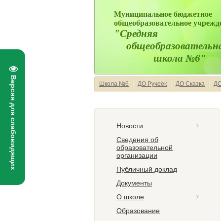
Муниципальное бюджетное
общеобразовательное учрежд
"Средняя
общеобразовательн
школа №6"
Версия для слабовидящих
Школа №6
ДО Ручеёк
ДО Сказка
ДО
Новости
Сведения об
образовательной
организации
Публичный доклад
Документы
О школе
Образование