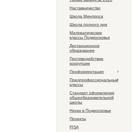
Наставничество
Школа Минпроса
Школа полного дня
Математические
классы Подмосковья
Дистанционное
образование
Противодействие
коррупции
Профориентация
Предпрофессиональные
классы
Стандарт оформления
общеобразовательной
школы
Наука в Подмосковье
Проекты
PISA