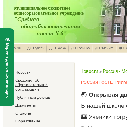
Муниципальное бюджетное
общеобразовательное учреждение
"Средняя
общеобразовательная
школа №6"
Версия для слабовидящих
Школа №6
ДО Ручеёк
ДО Сказка
ДО Росинка
ДО Лисичка
ДО Г
Новости
»
Россия - М
Новости
Сведения об
РОССИЯ ГОСТЕПРИИ
образовательной
организации
🌏
Открывая дв
Публичный доклад
В нашей школе 
Документы
О школе
🏰 Ученики погр
Образование