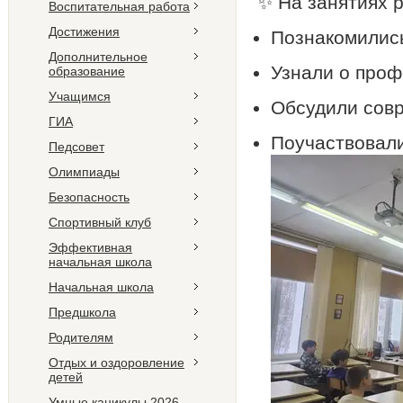
✨ На занятиях р
Воспитательная работа
Достижения
Познакомились
Дополнительное
Узнали о проф
образование
Учащимся
Обсудили совр
ГИА
Поучаствовали
Педсовет
Олимпиады
Безопасность
Спортивный клуб
Эффективная
начальная школа
Начальная школа
Предшкола
Родителям
Отдых и оздоровление
детей
Умные каникулы 2026