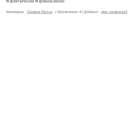
#ОрлятаРоссии #ОрленокЭколог
Категория
:
Орлята России
|
Просмотров
: 8 |
Добавил
:
olga_rusakova18