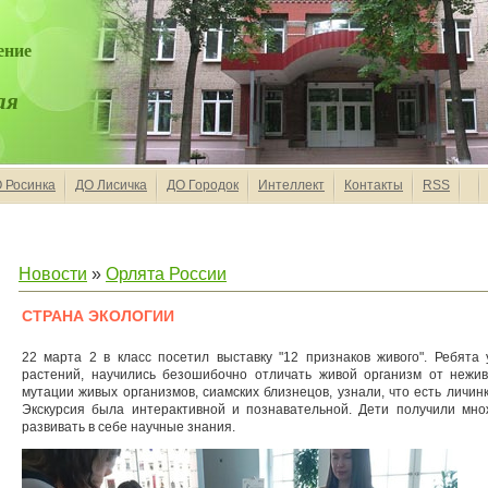
ение
ая
 Росинка
ДО Лисичка
ДО Городок
Интеллект
Контакты
RSS
Новости
»
Орлята России
СТРАНА ЭКОЛОГИИ
22 марта 2 в класс посетил выставку "12 признаков живого". Ребята
растений, научились безошибочно отличать живой организм от нежив
мутации живых организмов, сиамских близнецов, узнали, что есть личин
Экскурсия была интерактивной и познавательной. Дети получили мн
развивать в себе научные знания.