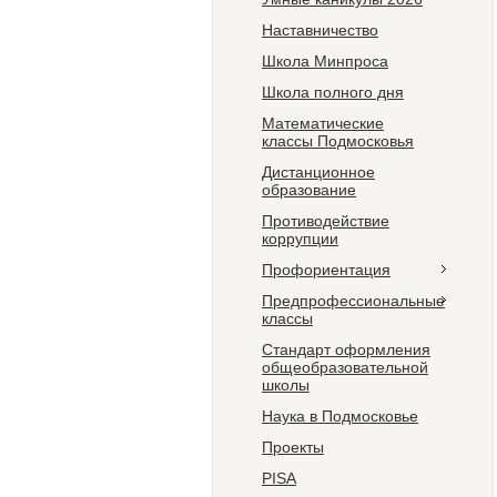
Наставничество
Школа Минпроса
Школа полного дня
Математические
классы Подмосковья
Дистанционное
образование
Противодействие
коррупции
Профориентация
Предпрофессиональные
классы
Стандарт оформления
общеобразовательной
школы
Наука в Подмосковье
Проекты
PISA