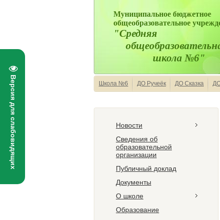
Муниципальное бюджетное
общеобразовательное учрежд
"Средняя
общеобразовательн
школа №6"
Версия для слабовидящих
Школа №6
ДО Ручеёк
ДО Сказка
ДО
Новости
Сведения об
образовательной
организации
Публичный доклад
Документы
О школе
Образование