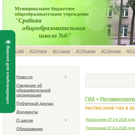
Муниципальное бюджетное
общеобразовательное учреждение
"Средняя
общеобразовательная
школа №6"
Версия для слабовидящих
Школа №6
ДО Ручеёк
ДО Сказка
ДО Росинка
ДО Лисичка
ДО Г
Новости
Сведения об
образовательной
организации
ГИА
»
Регламентирую
Публичный доклад
РАСПИСАНИЕ ГИА В 20
Документы
Расписание ОГЭ в 2026 год
О школе
Расписание ЕГЭ в 2026 году
Образование