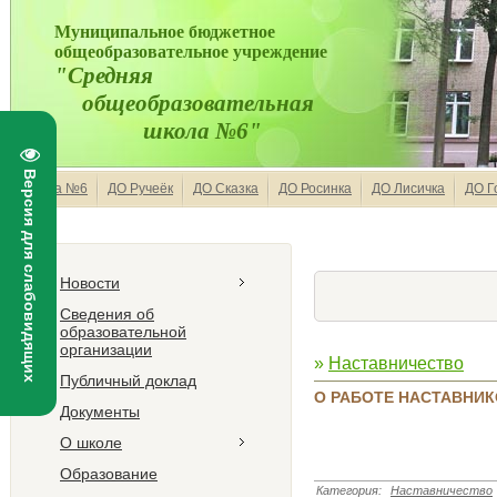
Муниципальное бюджетное
общеобразовательное учреждение
"Средняя
общеобразовательная
школа №6"
Версия для слабовидящих
Школа №6
ДО Ручеёк
ДО Сказка
ДО Росинка
ДО Лисичка
ДО Г
Новости
Сведения об
образовательной
организации
»
Наставничество
Публичный доклад
О РАБОТЕ НАСТАВНИКО
Документы
О школе
Образование
Категория
:
Наставничество