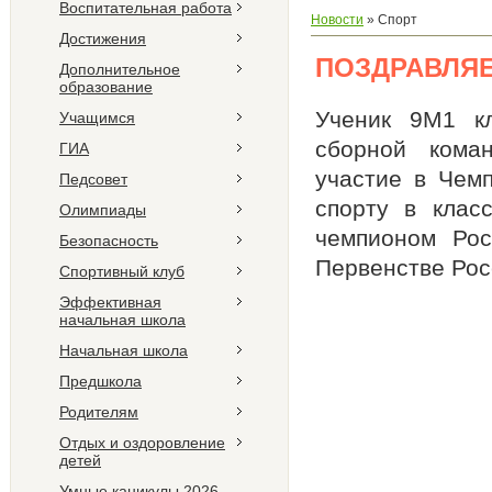
Воспитательная работа
Новости
»
Спорт
Достижения
ПОЗДРАВЛЯЕ
Дополнительное
образование
Ученик 9М1 к
Учащимся
сборной кома
ГИА
участие в Чем
Педсовет
спорту в клас
Олимпиады
чемпионом Рос
Безопасность
Первенстве Рос
Спортивный клуб
Эффективная
начальная школа
Начальная школа
Предшкола
Родителям
Отдых и оздоровление
детей
Умные каникулы 2026