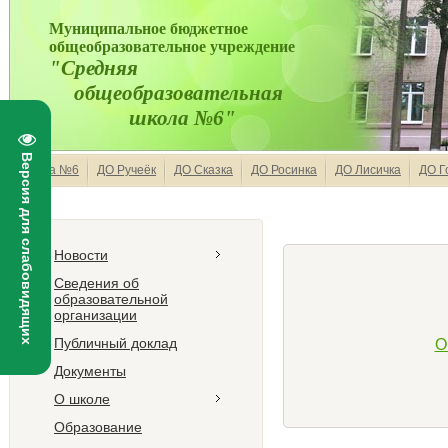
Муниципальное бюджетное
общеобразовательное учреждение
"Средняя
общеобразовательная
школа №6"
Версия для слабовидящих
Школа №6
ДО Ручеёк
ДО Сказка
ДО Росинка
ДО Лисичка
ДО Г
Новости
Сведения об
образовательной
организации
Публичный доклад
О
Документы
О школе
Образование