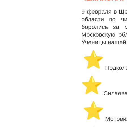
9 февраля в Ще
области по чи
боролись за м
Московскую об
Ученицы нашей
️ Подкол
️ Силаев
️ Мотов