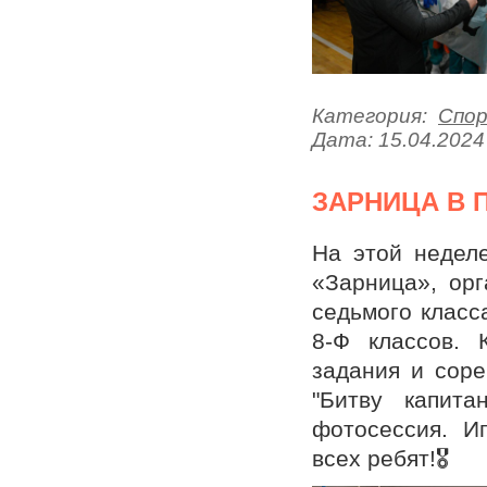
Категория:
Спо
Дата:
15.04.2024
ЗАРНИЦА В 
На этой недел
«Зарница», ор
седьмого класса
8-Ф классов. 
задания и соре
"Битву капит
фотосессия. И
всех ребят!🎖