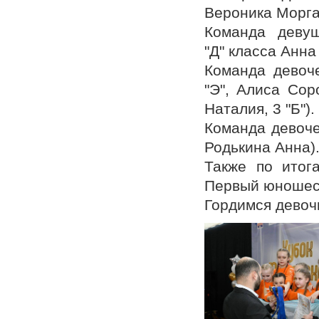
Вероника Морга
Команда деву
"Д" класса Анна
Команда девоч
"Э", Алиса Сор
Наталия, 3 "Б").
Команда девоче
Родькина Анна)
Также по итог
Первый юношес
Гордимся девоч