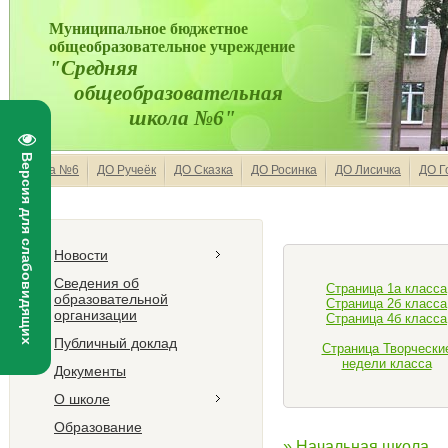
Муниципальное бюджетное
общеобразовательное учреждение
"Средняя
общеобразовательная
школа №6"
Версия для слабовидящих
Школа №6
ДО Ручеёк
ДО Сказка
ДО Росинка
ДО Лисичка
ДО Г
Новости
Сведения об
Страница 1а класса
образовательной
Страница 2б класса
организации
Страница 4б класса
Публичный доклад
Страница Творчески
недели класса
Документы
О школе
Образование
» Начальная школа