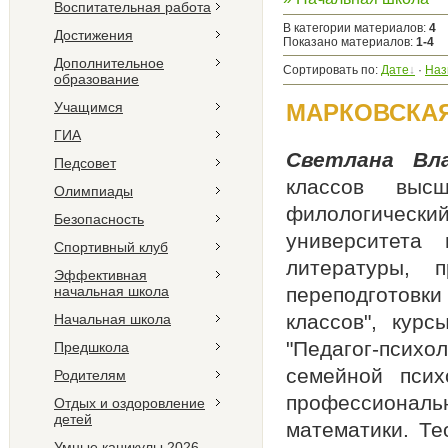
Воспитательная работа
В категории материалов
:
4
Достижения
Показано материалов
:
1-4
Дополнительное
Сортировать по
:
Дате
·
Наз
образование
Учащимся
МАРКОВСКА
ГИА
Светлана Вла
Педсовет
классов высш
Олимпиады
филологическ
Безопасность
университета
Спортивный клуб
литературы, п
Эффективная
начальная школа
переподготовк
классов", кур
Начальная школа
"Педагог-психо
Предшкола
семейной псих
Родителям
профессионал
Отдых и оздоровление
детей
математики. Те
Умные каникулы 2026