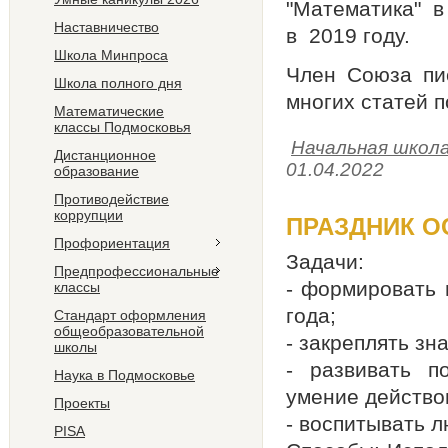
"Математика" 
Наставничество
в 2019 году.
Школа Минпроса
Член Союза пис
Школа полного дня
многих статей п
Математические
классы Подмосковья
Начальная школ
Дистанционное
01.04.2022
образование
Противодействие
коррупции
ПРАЗДНИК О
Профориентация
Задачи:
Предпрофессиональные
- формировать 
классы
года;
Стандарт оформления
общеобразовательной
- закреплять зн
школы
- развивать п
Наука в Подмосковье
умение действов
Проекты
- воспитывать л
PISA