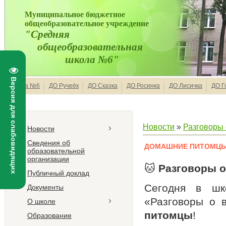
Муниципальное бюджетное
общеобразовательное учреждение
"Средняя
общеобразовательная
школа №6"
Версия для слабовидящих
Школа №6
ДО Ручеёк
ДО Сказка
ДО Росинка
ДО Лисичка
ДО Г
Новости
»
Разговоры
Новости
Сведения об
ДОМАШНИЕ ПИТОМЦ
образовательной
организации
🐱
Разговоры 
Публичный доклад
Сегодня в шк
Документы
«Разговоры о 
О школе
питомцы
!
Образование