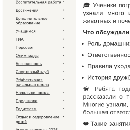
Воспитательная работа
🎓 Ученики пог
Достижения
узнали много 
Дополнительное
животных и поч
образование
Учащимся
Что обсуждали 
ГИА
Роль домашних
Педсовет
Ответственнос
Олимпиады
Безопасность
Правила ухода
Спортивный клуб
История дружб
Эффективная
начальная школа
🦮 Ребята под
Начальная школа
рассказали о т
Предшкола
Многие узнали, 
Родителям
большая ответс
Отдых и оздоровление
детей
❤️ Такие занят
Умные каникулы 2026