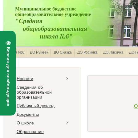
Муниципальное бюджетное
общеобразовательное учреждение
"Средняя
общеобразовательная
школа №6"
Версия для слабовидящих
Школа №6
ДО Ручеёк
ДО Сказка
ДО Росинка
ДО Лисичка
ДО Г
Новости
Сведения об
образовательной
организации
Публичный доклад
О
Документы
О школе
Образование