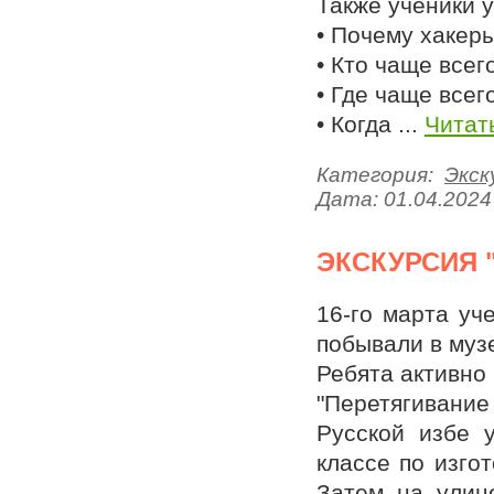
Также ученики у
• Почему хакер
• Кто чаще всег
• Где чаще все
• Когда
...
Читат
Категория:
Экск
Дата:
01.04.2024
ЭКСКУРСИЯ 
16-го марта уч
побывали в музе
Ребята активно 
"Перетягивание
Русской избе 
классе по изго
Затем на улиц