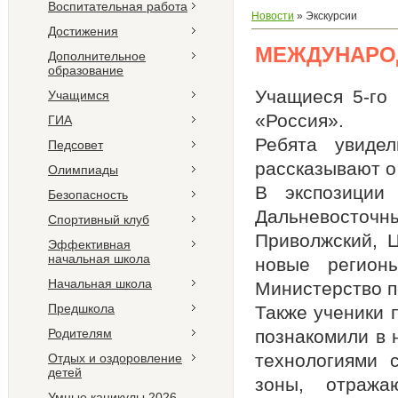
Воспитательная работа
Новости
»
Экскурсии
Достижения
МЕЖДУНАРО
Дополнительное
образование
Учащиеся 5-го
Учащимся
«Россия».
ГИА
Ребята увиде
Педсовет
рассказывают о
Олимпиады
В экспозиции
Безопасность
Дальневосточн
Спортивный клуб
Приволжский, 
Эффективная
начальная школа
новые регионы
Начальная школа
Министерство п
Предшкола
Также ученики 
Родителям
познакомили в
технологиями 
Отдых и оздоровление
детей
зоны, отража
Умные каникулы 2026