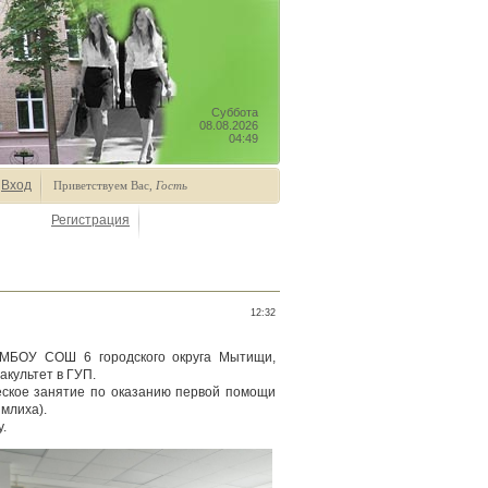
Суббота
08.08.2026
04:49
Вход
Приветствуем Вас
,
Гость
Регистрация
12:32
 МБОУ СОШ 6 городского округа Мытищи,
акультет в ГУП.
ческое занятие по оказанию первой помощи
млиха).
.