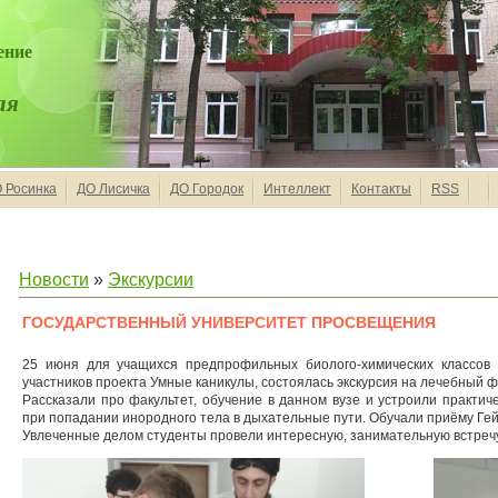
ение
ая
 Росинка
ДО Лисичка
ДО Городок
Интеллект
Контакты
RSS
Новости
»
Экскурсии
ГОСУДАРСТВЕННЫЙ УНИВЕРСИТЕТ ПРОСВЕЩЕНИЯ
25 июня для учащихся предпрофильных биолого-химических классов
участников проекта Умные каникулы, состоялась экскурсия на лечебный ф
Рассказали про факультет, обучение в данном вузе и устроили практи
при попадании инородного тела в дыхательные пути. Обучали приёму Гей
Увлеченные делом студенты провели интересную, занимательную встречу