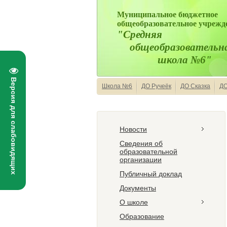
Муниципальное бюджетное
общеобразовательное учрежд
"Средняя
общеобразовательн
школа №6"
Версия для слабовидящих
Школа №6
ДО Ручеёк
ДО Сказка
ДО
Новости
Сведения об
образовательной
организации
Публичный доклад
Документы
О школе
Образование