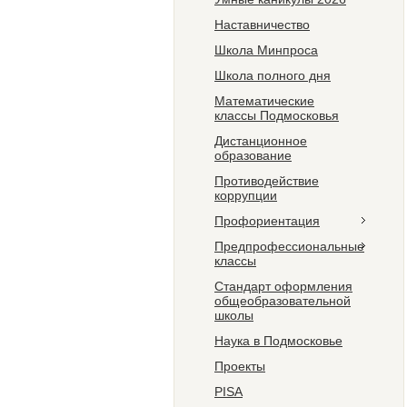
Наставничество
Школа Минпроса
Школа полного дня
Математические
классы Подмосковья
Дистанционное
образование
Противодействие
коррупции
Профориентация
Предпрофессиональные
классы
Стандарт оформления
общеобразовательной
школы
Наука в Подмосковье
Проекты
PISA