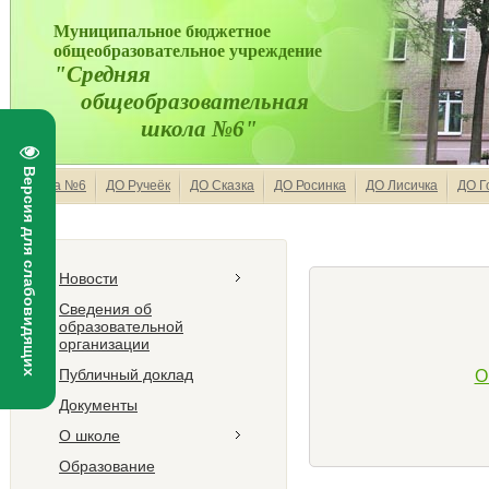
Муниципальное бюджетное
общеобразовательное учреждение
"Средняя
общеобразовательная
школа №6"
Версия для слабовидящих
Школа №6
ДО Ручеёк
ДО Сказка
ДО Росинка
ДО Лисичка
ДО Г
Новости
Сведения об
образовательной
организации
Публичный доклад
О
Документы
О школе
Образование