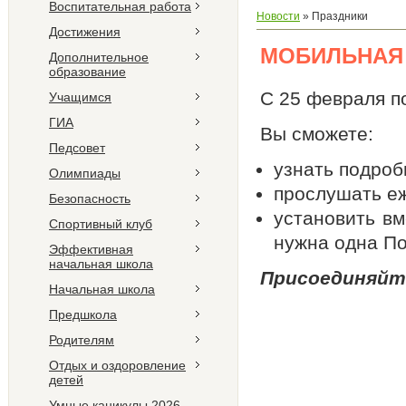
Воспитательная работа
Новости
»
Праздники
Достижения
МОБИЛЬНАЯ 
Дополнительное
образование
С 25 февраля п
Учащимся
ГИА
Вы сможете:
Педсовет
узнать подроб
Олимпиады
прослушать е
Безопасность
установить вм
Спортивный клуб
нужна одна П
Эффективная
начальная школа
Присоединяйте
Начальная школа
Предшкола
Родителям
Отдых и оздоровление
детей
Умные каникулы 2026