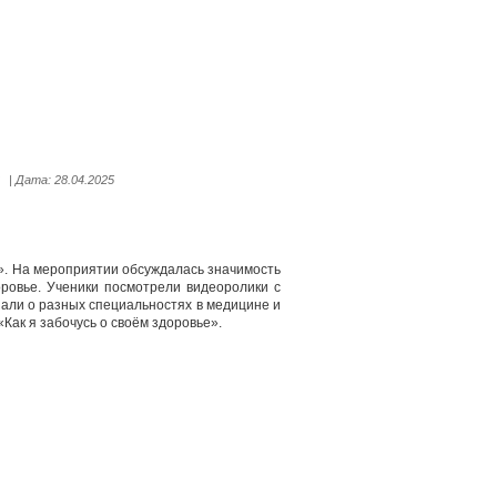
| Дата:
28.04.2025
». На мероприятии обсуждалась значимость
оровье. Ученики посмотрели видеоролики с
нали о разных специальностях в медицине и
«Как я забочусь о своём здоровье».