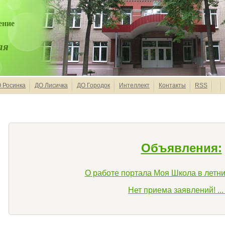
ение
ая
 Росинка
ДО Лисичка
ДО Городок
Интеллект
Контакты
RSS
Объявления:
О работе портала Моя Школа в летний
Нет приема заявлений! ...