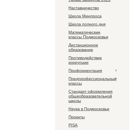
Наставничество
Школа Минпроса
Школа полного дня
Математические
классы Подмосковья
Дистанционное
образование
Противодействие
коррупции
Профориентация
Предпрофессиональные
классы
Стандарт оформления
общеобразовательной
школы
Наука в Подмосковье
Проекты
PISA