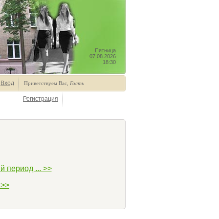
Пятница
07.08.2026
18:30
Вход
Приветствуем Вас
,
Гость
Регистрация
 период ... >>
 >>