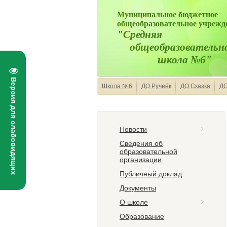
Муниципальное бюджетное
общеобразовательное учрежд
"Средняя
общеобразовательн
школа №6"
Версия для слабовидящих
Школа №6
ДО Ручеёк
ДО Сказка
ДО
Новости
Сведения об
образовательной
организации
Публичный доклад
Документы
О школе
Образование