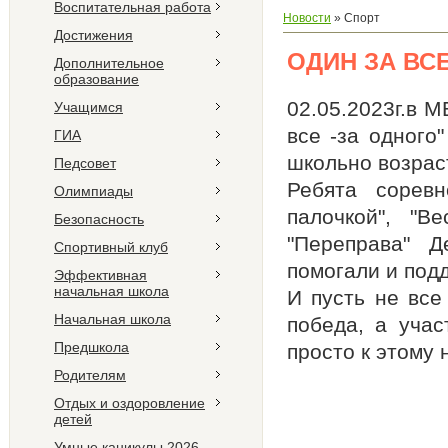
Воспитательная работа
Новости
»
Спорт
Достижения
ОДИН ЗА ВСЕ
Дополнительное
образование
02.05.2023г.в 
Учащимся
все -за одного
ГИА
школьно возрас
Педсовет
Ребята соревн
Олимпиады
палочкой", "В
Безопасность
"Переправа" Д
Спортивный клуб
помогали и под
Эффективная
начальная школа
И пусть не все
Начальная школа
победа, а учас
Предшкола
просто к этому 
Родителям
Отдых и оздоровление
детей
Умные каникулы 2026