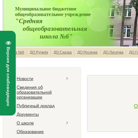
Муниципальное бюджетное
общеобразовательное учреждение
"Средняя
общеобразовательная
школа №6"
Версия для слабовидящих
Школа №6
ДО Ручеёк
ДО Сказка
ДО Росинка
ДО Лисичка
ДО Г
Новости
Сведения об
образовательной
организации
Публичный доклад
О
Документы
О школе
Образование