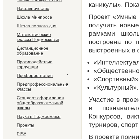
каникулы». Пока
Наставничество
Проект «Умные 
Школа Минпроса
получить новые
Школа полного дня
рамками школ
Математические
классы Подмосковья
построена по п
Дистанционное
выстроенных в 
образование
«Интеллектуа
Противодействие
коррупции
«Общественно
Профориентация
«Спортивный»
Предпрофессиональные
«Культурный».
классы
Стандарт оформления
Участие в прое
общеобразовательной
и познавател
школы
Конкурсов, вик
Наука в Подмосковье
турниров, спор
Проекты
PISA
В проекте прин