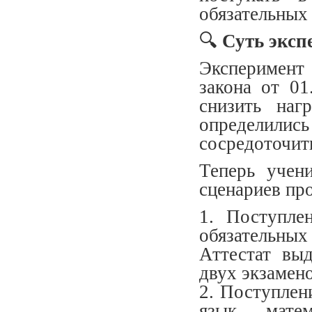
обязательных
🔍
Суть эксп
Эксперимент
закона от 0
снизить наг
определились
сосредоточить
Теперь учен
сценариев пр
1. Поступле
обязательных
Аттестат вы
двух экзамено
2. Поступлен
язык, мат