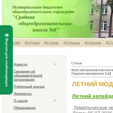
Муниципальное бюджетное
общеобразовательное учреждение
"Средняя
общеобразовательная
школа №6"
Версия для слабовидящих
Школа №6
ДО Ручеёк
ДО Сказка
ДО Росинка
ДО Лисичка
ДО Г
Статьи
Новости
Всего материалов в каталог
Сведения об
Показано материалов
:
1-12
образовательной
организации
ЛЕТНИЙ МОД
Публичный доклад
Документы
Летний калейд
О школе
Тематические н
Образование