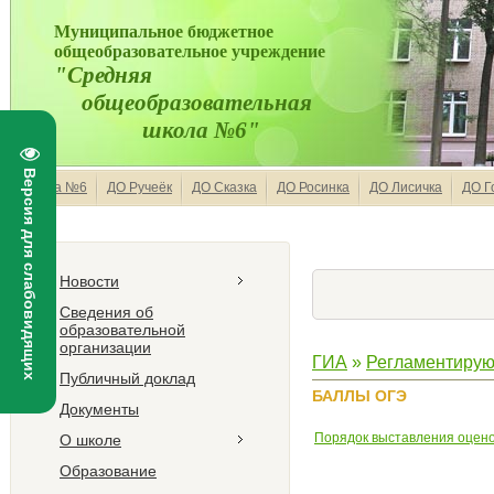
Муниципальное бюджетное
общеобразовательное учреждение
"Средняя
общеобразовательная
школа №6"
Версия для слабовидящих
Школа №6
ДО Ручеёк
ДО Сказка
ДО Росинка
ДО Лисичка
ДО Г
Новости
Сведения об
образовательной
организации
ГИА
»
Регламентирую
Публичный доклад
БАЛЛЫ ОГЭ
Документы
Порядок выставления оцено
О школе
Образование