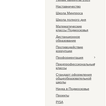
Наставничество
Школа Минпроса
Школа полного дня
Математические
классы Подмосковья
Дистанционное
образование
Противодействие
коррупции
Профориентация
Предпрофессиональные
классы
Стандарт оформления
общеобразовательной
школы
Наука в Подмосковье
Проекты
PISA