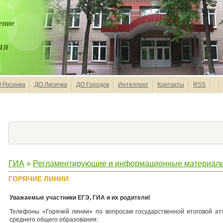
ение
ая
 Росинка
ДО Лисичка
ДО Городок
Интеллект
Контакты
RSS
ГИА
»
Регламентирующие и информационные материал
ГОРЯЧИЕ ЛИНИИ
Уважаемые участники ЕГЭ, ГИА и их родители!
Телефоны «Горячей линии» по вопросам государственной итоговой а
среднего общего образования: