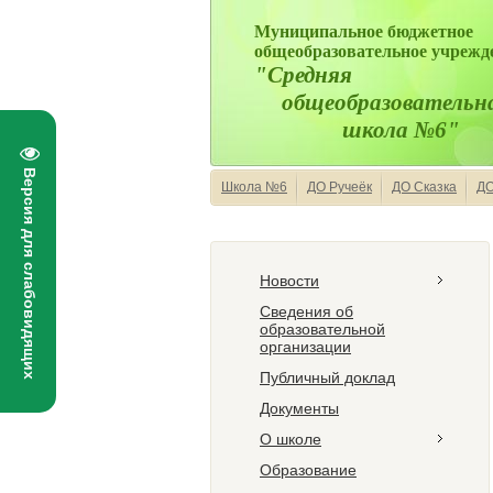
Муниципальное бюджетное
общеобразовательное учрежд
"Средняя
общеобразовательн
школа №6"
Версия для слабовидящих
Школа №6
ДО Ручеёк
ДО Сказка
ДО
Новости
Сведения об
образовательной
организации
Публичный доклад
Документы
О школе
Образование