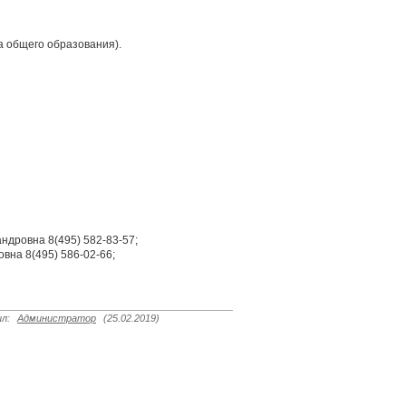
а общего образования).
ндровна 8(495) 582-83-57;
вна 8(495) 586-02-66;
ил
:
Администратор
(25.02.2019)