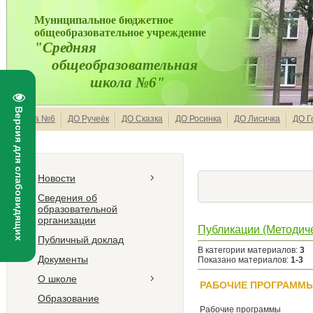
Муниципальное бюджетное
общеобразовательное учреждение
"Средняя
общеобразовательная
школа №6"
Версия для слабовидящих
Школа №6
ДО Ручеёк
ДО Сказка
ДО Росинка
ДО Лисичка
ДО Г
Новости
Сведения об
образовательной
организации
Публикации (Методиче
Публичный доклад
В категории материалов
:
3
Документы
Показано материалов
:
1-3
О школе
РАБОЧИЕ ПРОГРАММ
Образование
Рабочие программы