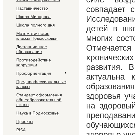
совпадает 
Наставничество
Школа Минпроса
Исследовани
Школа полного дня
детей в шк
Математические
многих сост
классы Подмосковья
Отмечаетс
Дистанционное
образование
хронически
Противодействие
коррупции
развития. 
Профориентация
актуальна 
Предпрофессиональные
образовани
классы
здоровья уч
Стандарт оформления
общеобразовательной
на здоровый
школы
Наука в Подмосковье
преподавани
Проекты
обучающихся
PISA
здоровье уч