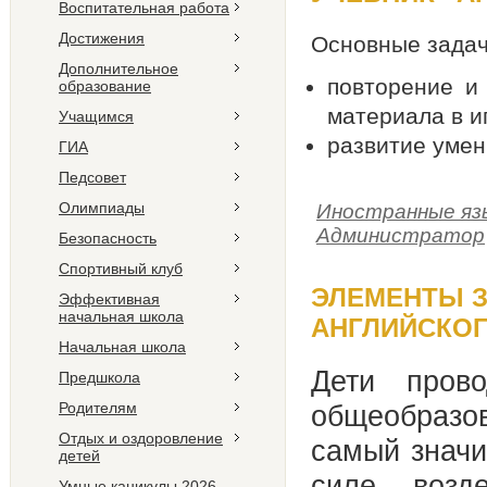
Воспитательная работа
Достижения
Основные задач
Дополнительное
повторение и 
образование
материала в и
Учащимся
развитие умен
ГИА
Педсовет
Олимпиады
Иностранные яз
Администратор
Безопасность
Спортивный клуб
ЭЛЕМЕНТЫ 
Эффективная
начальная школа
АНГЛИЙСКОГ
Начальная школа
Дети пров
Предшкола
Родителям
общеобраз
Отдых и оздоровление
самый значи
детей
силе возд
Умные каникулы 2026