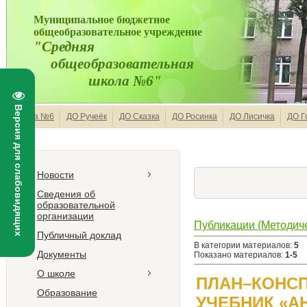
Муниципальное бюджетное
общеобразовательное учреждение
"Средняя
общеобразовательная
школа №6"
Версия для слабовидящих
Школа №6
ДО Ручеёк
ДО Сказка
ДО Росинка
ДО Лисичка
ДО Г
Новости
Сведения об
образовательной
организации
Публикации (Методиче
Публичный доклад
В категории материалов
:
5
Документы
Показано материалов
:
1-5
О школе
ПЛАН–КОНСП
Образование
УЧЕБНИК «А