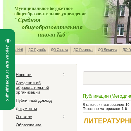
Муниципальное бюджетное
общеобразовательное учреждение
"Средняя
общеобразовательная
школа №6"
Версия для слабовидящих
Школа №6
ДО Ручеёк
ДО Сказка
ДО Росинка
ДО Лисичка
ДО Г
Новости
Сведения об
образовательной
организации
Публикации (Методиче
Публичный доклад
В категории материалов
:
10
Документы
Показано материалов
:
1-6
О школе
ЛИТЕРАТУРН
Образование