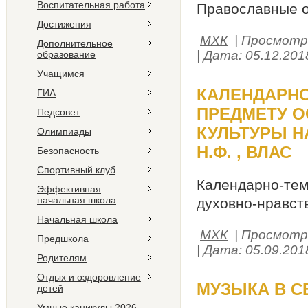
Воспитательная работа
Православные 
Достижения
МХК
| Просмотро
Дополнительное
| Дата:
05.12.201
образование
Учащимся
КАЛЕНДАРНО
ГИА
ПРЕДМЕТУ 
Педсовет
КУЛЬТУРЫ Н
Олимпиады
Н.Ф. , ВЛАС
Безопасность
Спортивный клуб
Календарно-те
Эффективная
начальная школа
духовно-нравст
Начальная школа
МХК
| Просмотро
Предшкола
| Дата:
05.09.201
Родителям
Отдых и оздоровление
МУЗЫКА В С
детей
Умные каникулы 2026