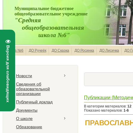
Муниципальное бюджетное
общеобразовательное учреждение
"Средняя
общеобразовательная
школа №6"
Версия для слабовидящих
Школа №6
ДО Ручеёк
ДО Сказка
ДО Росинка
ДО Лисичка
ДО Г
Новости
Сведения об
образовательной
организации
Публикации (Методиче
Публичный доклад
В категории материалов
:
12
Документы
Показано материалов
:
1-6
О школе
ПРАВОСЛАВ
Образование