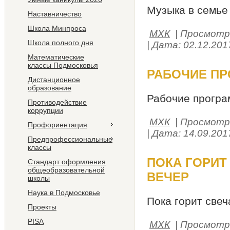
Музыка в семье
Наставничество
Школа Минпроса
МХК
| Просмотро
Школа полного дня
| Дата:
02.12.201
Математические
классы Подмосковья
РАБОЧИЕ П
Дистанционное
образование
Рабочие прогр
Противодействие
коррупции
МХК
| Просмотро
Профориентация
| Дата:
14.09.201
Предпрофессиональные
классы
ПОКА ГОРИТ
Стандарт оформления
общеобразовательной
ВЕЧЕР
школы
Наука в Подмосковье
Пока горит све
Проекты
PISA
МХК
| Просмотро