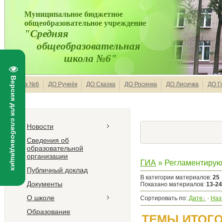
Муниципальное бюджетное
общеобразовательное учреждение
"Средняя
общеобразовательная
школа №6"
Версия для слабовидящих
Школа №6
ДО Ручеёк
ДО Сказка
ДО Росинка
ДО Лисичка
ДО Г
Новости
Сведения об
образовательной
организации
ГИА
» Регламентиру
Публичный доклад
В категории материалов
:
25
Документы
Показано материалов
:
13-24
О школе
Сортировать по
:
Дате
·
Наз
Образование
ТЕМЫ ИТОГО