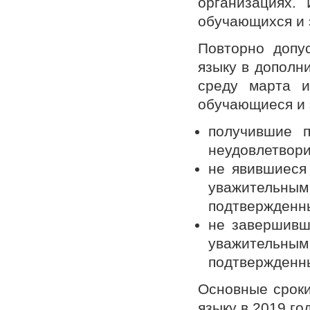
организациях.
обучающихся и 
Повторно допу
языку в дополн
среду марта и
обучающиеся и 
получившие п
неудовлетвори
не явившиеся 
уважительным
подтвержденн
не завершивш
уважительным
подтвержденн
Основные сроки
языку в 2019 го