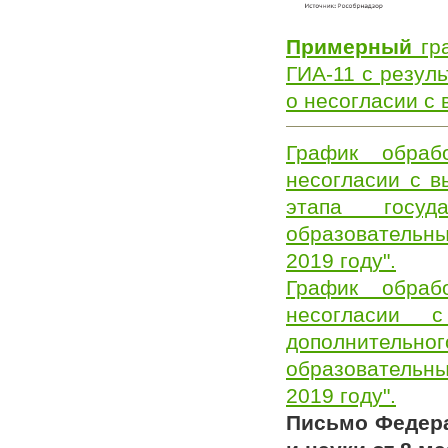
Примерный
гра
ГИА-11 с резул
о несогласии с
График обраб
несогласии с в
этапа госуд
образовательн
2019 году".
График обраб
несогласии 
дополнительног
образовательн
2019 году".
Письмо Федера