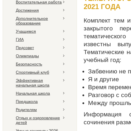
Воспитательная работа
2021 ГОДА
Достижения
Дополнительное
Комплект тем и
образование
закрытого пе
Учащимся
тематическог
ГИА
известны вып
Педсовет
Тематические н
Олимпиады
учебный год:
Безопасность
Забвению не 
Спортивный клуб
Я и другие
Эффективная
начальная школа
Время переме
Начальная школа
Разговор с со
Предшкола
Между прошлым
Родителям
Информация о
Отдых и оздоровление
сочинения раз
детей
Умные каникулы 2026