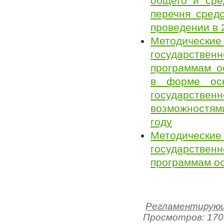
общего и сре
перечня средс
проведении в 
Методически
государстве
программам о
в форме осн
государств
возможностям
году
Методически
государстве
программам ос
Регламентирующ
Просмотров: 170