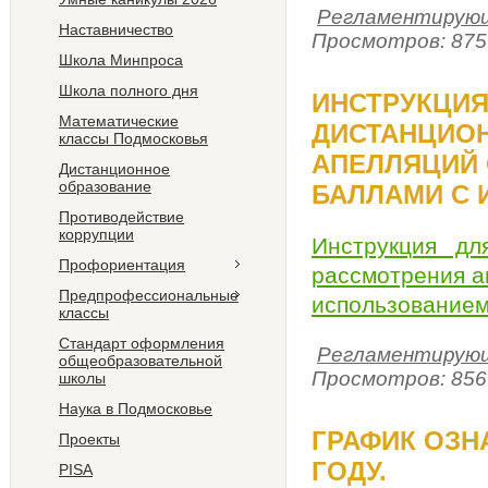
Регламентирующ
Наставничество
Просмотров: 875
Школа Минпроса
Школа полного дня
ИНСТРУКЦИЯ
Математические
ДИСТАНЦИОН
классы Подмосковья
АПЕЛЛЯЦИЙ 
Дистанционное
образование
БАЛЛАМИ С
Противодействие
коррупции
Инструкция дл
Профориентация
рассмотрения а
Предпрофессиональные
использование
классы
Стандарт оформления
Регламентирующ
общеобразовательной
Просмотров: 856
школы
Наука в Подмосковье
ГРАФИК ОЗН
Проекты
ГОДУ.
PISA