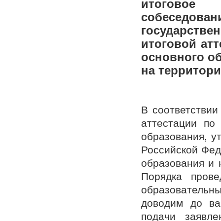
итоговое
собеседова
государстве
итоговой ат
основного об
на территори
В соответствии
аттестации по
образования, у
Российской Фед
образования и 
Порядка прове
образовательн
доводим до ва
подачи заявл