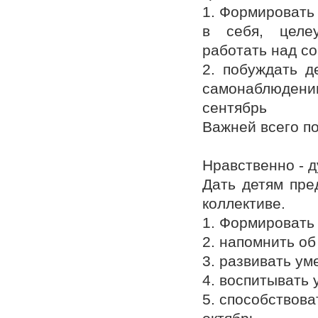
1. Формировать
в себя, целеу
работать над со
2. побуждать д
самонаблюдени
сентябрь
Важней всего п
Нравственно - 
Дать детям пре
коллективе.
1. Формировать
2. напомнить о
3. развивать ум
4. воспитывать
5. способствов