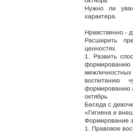
октябрь
Нужно ли уваж
характера.
Нравственно - 
Расширить пр
ценностях.
1. Развить спо
формированию 
межличностных
воспитанию чу
формированию а
октябрь
Беседа с девоч
«Гигиена и внеш
Формирование з
1. Правовое вос