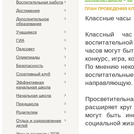
Воспитательная работа
ПЛАН ПРОВЕДЕНИЯ КЛ
Достижения
Классные часы
Дополнительное
образование
Учащимся
Классный ча
ГИА
воспитательной
Педсовет
часов могут быт
Олимпиады
конкурс, игра, 
Безопасность
По мнению неко
воспитательны
Спортивный клуб
направляющую.
Эффективная
начальная школа
Начальная школа
Просветительна
Предшкола
расширяет круг
Родителям
могут быть ин
Отдых и оздоровление
социальной жиз
детей
Умные каникулы 2026