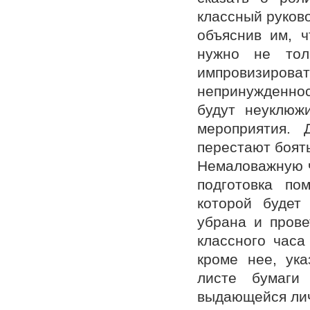
классный руков
объяснив им, ч
нужно не тол
импровизирова
непринужденнос
будут неуклюж
мероприятия. 
перестают боять
Немаловажную ч
подготовка по
которой будет
убрана и прове
классного часа
кроме нее, ук
листе бумаги
выдающейся личн