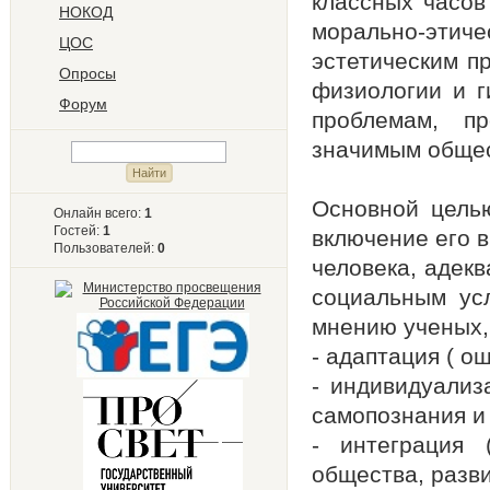
классных часов
НОКОД
морально-этич
ЦОС
эстетическим п
Опросы
физиологии и г
Форум
проблемам, п
значимым общес
Основной целью
Онлайн всего:
1
Гостей:
1
включение его в
Пользователей:
0
человека, адекв
социальным усл
мнению ученых,
- адаптация ( о
- индивидуализ
самопознания и
- интеграция 
общества, разв