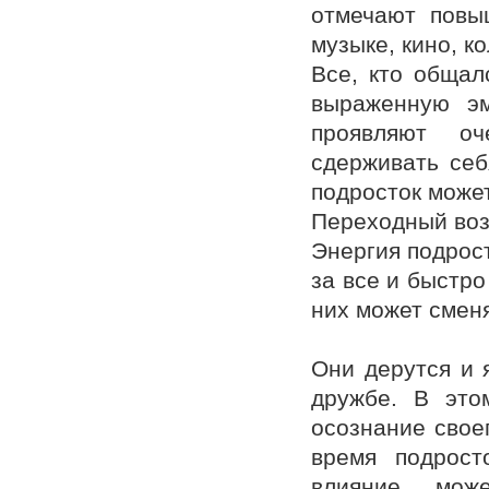
отмечают повы
музыке, кино, 
Все, кто общал
выраженную эм
проявляют оч
сдерживать себ
подросток может
Переходный воз
Энергия подрост
за все и быстро
них может смен
Они дерутся и 
дружбе. В это
осознание свое
время подрост
влияние, мож