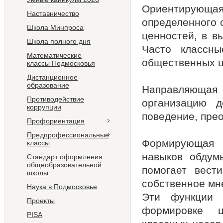
Ориентирующая
Наставничество
определенного 
Школа Минпроса
ценностей, в в
Школа полного дня
Часто классны
Математические
общественных ц
классы Подмосковья
Дистанционное
образование
Направляющая
Противодействие
организацию д
коррупции
поведение, прео
Профориентация
Предпрофессиональные
Формирующая 
классы
навыков обдум
Стандарт оформления
общеобразовательной
помогает вести
школы
собственное мн
Наука в Подмосковье
Эти функции 
Проекты
формировке ц
PISA