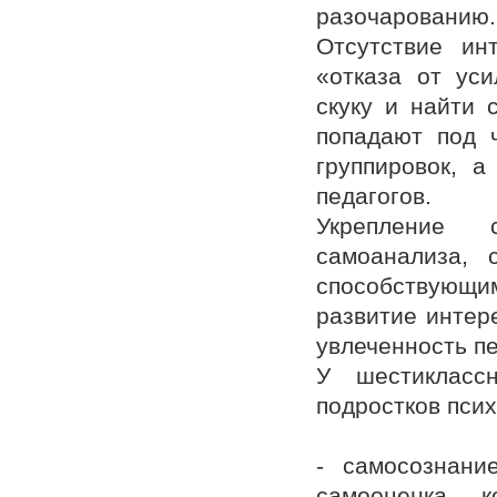
разочарованию.
Отсутствие ин
«отказа от уси
скуку и найти 
попадают под 
группировок, а
педагогов.
Укрепление 
самоанализа, 
способствующ
развитие интер
увлеченность пе
У шестикласс
подростков псих
- самосознани
самооценка, 