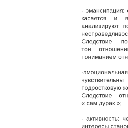
- эмансипация: 
касается и в
анализируют п
несправедливос
Следствие - по
тон отношени
пониманием отн
-эмоциональ
чувствительн
подростковую ж
Следствие – отн
« сам дурак »;
- активность: 
интересы стано