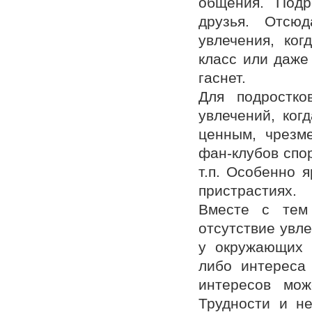
общения. Подр
друзья. Отсю
увлечения, ког
класс или даже
гаснет.
Для подростко
увлечений, ког
ценным, чрезм
фан-клубов спо
т.п. Особенно 
пристрастиях.
Вместе с тем
отсутствие увле
у окружающих в
либо интереса 
интересов мож
Трудности и не