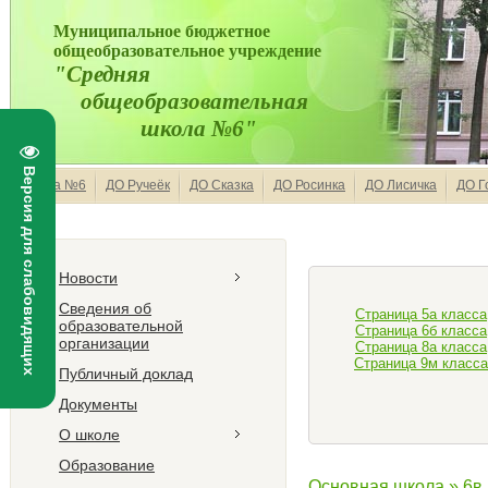
Муниципальное бюджетное
общеобразовательное учреждение
"Средняя
общеобразовательная
школа №6"
Версия для слабовидящих
Школа №6
ДО Ручеёк
ДО Сказка
ДО Росинка
ДО Лисичка
ДО Г
Новости
Сведения об
Страница 5а класса
образовательной
Страница 6б класса
организации
Страница 8а класса
Страница 9м класса
Публичный доклад
Документы
О школе
Образование
Основная школа
»
6в