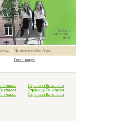
Суббота
08.08.2026
15:01
Вход
Приветствуем Вас
,
Гость
Регистрация
5в класса
Страница 6а класса
7а класса
Страница 7м класса
8э класса
Страница 9а класса