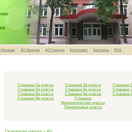
ение
ая
 Росинка
ДО Лисичка
ДО Городок
Интеллект
Контакты
RSS
Страница 5а класса
Страница 5б класса
Страница 
Страница 6б класса
Страница 6в класса
Страница 
Страница 8а класса
Страница 8м класса
Страница 
Страница 9м класса
Страница
Математические классы
Подмосковья класса
Основная школа
» 8э