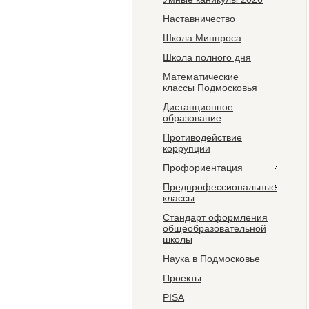
Наставничество
Школа Минпроса
Школа полного дня
Математические
классы Подмосковья
Дистанционное
образование
Противодействие
коррупции
Профориентация
Предпрофессиональные
классы
Стандарт оформления
общеобразовательной
школы
Наука в Подмосковье
Проекты
PISA