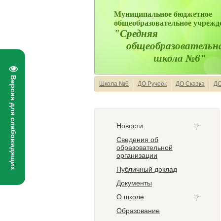
Муниципальное бюджетное
общеобразовательное учрежд
"Средняя
общеобразовательн
школа №6"
Версия для слабовидящих
Школа №6
ДО Ручеёк
ДО Сказка
ДО
Новости
Сведения об
образовательной
организации
Публичный доклад
Документы
О школе
Образование